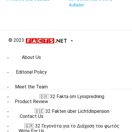
Aullador
© 2023
About Us
Editorial Policy
Meet the Team
🇩🇰 32 Fakta om Lysspredning
Product Review
🇩🇪 32 Fakten über Lichtdispersion
Contact Us
🇬🇷 32 Γεγονότα για το Διάχυση του φωτός
Write For Us