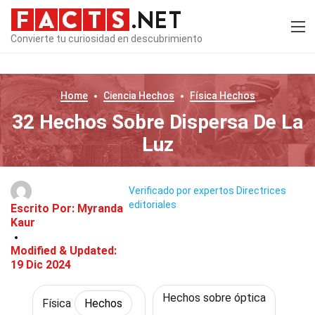
Convierte tu curiosidad en descubrimiento
Home
Ciencia
Hechos
Física
Hechos
32 Hechos Sobre Dispersa De La
Luz
Verificado por expertos
Directrices
editoriales
Escrito Por:
Myranda
Kaur
Modified & Updated:
19 Dic 2024
Hechos sobre óptica
Física
Hechos