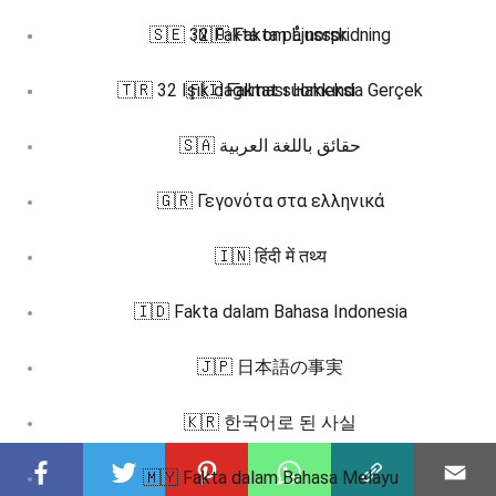
🇸🇪 32 Fakta om Ljusspridning
🇳🇴 Fakta på norsk
🇹🇷 32 Işık dağılması Hakkında Gerçek
🇫🇮 Faktat suomeksi
🇸🇦 حقائق باللغة العربية
🇬🇷 Γεγονότα στα ελληνικά
🇮🇳 हिंदी में तथ्य
🇮🇩 Fakta dalam Bahasa Indonesia
🇯🇵 日本語の事実
🇰🇷 한국어로 된 사실
🇲🇾 Fakta dalam Bahasa Melayu