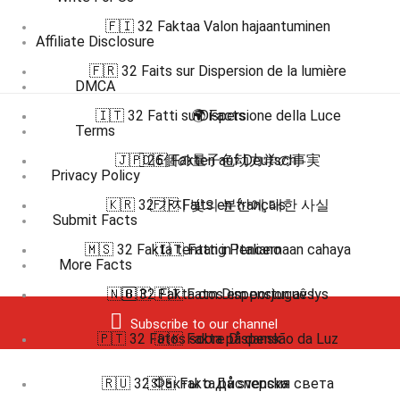
🇫🇮 32 Faktaa Valon hajaantuminen
Affiliate Disclosure
🇫🇷 32 Faits sur Dispersion de la lumière
DMCA
🇮🇹 32 Fatti su Dispersione della Luce
🌍 Facts
Terms
🇯🇵 26個の量子色动力学の事実
🇩🇪 Fakten auf Deutsch
Privacy Policy
🇰🇷 32 가지 빛의 분산에 대한 사실
🇫🇷 Faits en français
Submit Facts
🇲🇸 32 Fakta tentang Pencernaan cahaya
🇮🇹 Fatti in Italiano
More Facts
🇳🇴 32 Fakta om Dispensjon av lys
🇧🇷 🇵🇹 Fatos em português
Subscribe to our channel
🇵🇹 32 Fatos sobre Dispensão da Luz
🇩🇰 Fakta på dansk
🇷🇺 32 Факты о Дисперсия света
🇸🇪 Fakta på svenska