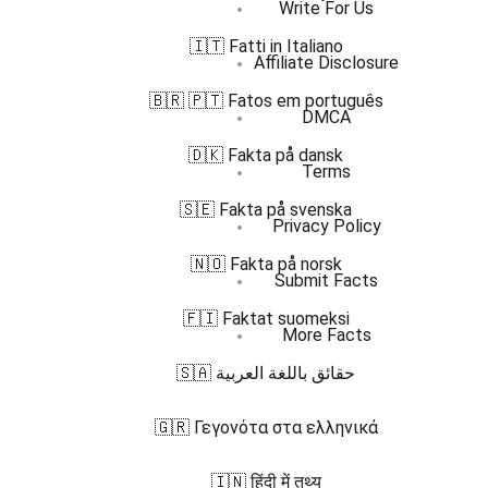
Write For Us
🇮🇹 Fatti in Italiano
Affiliate Disclosure
🇧🇷 🇵🇹 Fatos em português
DMCA
🇩🇰 Fakta på dansk
Terms
🇸🇪 Fakta på svenska
Privacy Policy
🇳🇴 Fakta på norsk
Submit Facts
🇫🇮 Faktat suomeksi
More Facts
🇸🇦 حقائق باللغة العربية
🇬🇷 Γεγονότα στα ελληνικά
🇮🇳 हिंदी में तथ्य