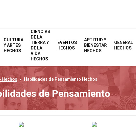
CIENCIAS
DE LA
CULTURA
APTITUD Y
TIERRA Y
EVENTOS
GENERAL
Y ARTES
BIENESTAR
DE LA
HECHOS
HECHOS
HECHOS
HECHOS
VIDA
HECHOS
o
Hechos
Habilidades de Pensamiento
Hechos
ilidades de Pensamiento