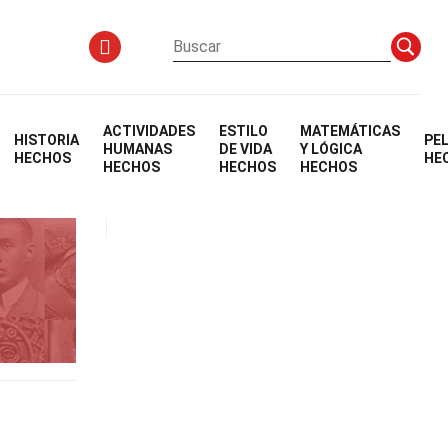
ACTIVIDADES
ESTILO
MATEMÁTICAS
HISTORIA
PE
HUMANAS
DE VIDA
Y LÓGICA
HECHOS
HE
HECHOS
HECHOS
HECHOS