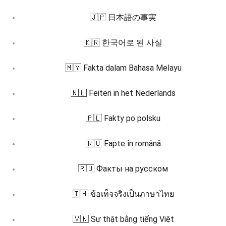
🇯🇵 日本語の事実
🇰🇷 한국어로 된 사실
🇲🇾 Fakta dalam Bahasa Melayu
🇳🇱 Feiten in het Nederlands
🇵🇱 Fakty po polsku
🇷🇴 Fapte în română
🇷🇺 Факты на русском
🇹🇭 ข้อเท็จจริงเป็นภาษาไทย
🇻🇳 Sự thật bằng tiếng Việt