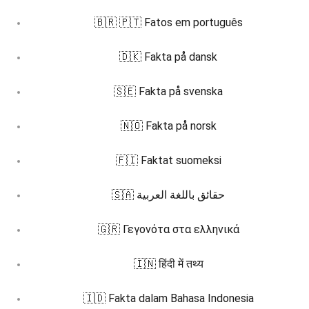
🇧🇷 🇵🇹 Fatos em português
🇩🇰 Fakta på dansk
🇸🇪 Fakta på svenska
🇳🇴 Fakta på norsk
🇫🇮 Faktat suomeksi
🇸🇦 حقائق باللغة العربية
🇬🇷 Γεγονότα στα ελληνικά
🇮🇳 हिंदी में तथ्य
🇮🇩 Fakta dalam Bahasa Indonesia