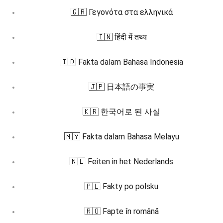
🇬🇷 Γεγονότα στα ελληνικά
🇮🇳 हिंदी में तथ्य
🇮🇩 Fakta dalam Bahasa Indonesia
🇯🇵 日本語の事実
🇰🇷 한국어로 된 사실
🇲🇾 Fakta dalam Bahasa Melayu
🇳🇱 Feiten in het Nederlands
🇵🇱 Fakty po polsku
🇷🇴 Fapte în română