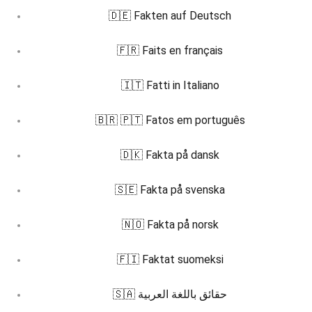
🇩🇪 Fakten auf Deutsch
🇫🇷 Faits en français
🇮🇹 Fatti in Italiano
🇧🇷 🇵🇹 Fatos em português
🇩🇰 Fakta på dansk
🇸🇪 Fakta på svenska
🇳🇴 Fakta på norsk
🇫🇮 Faktat suomeksi
🇸🇦 حقائق باللغة العربية