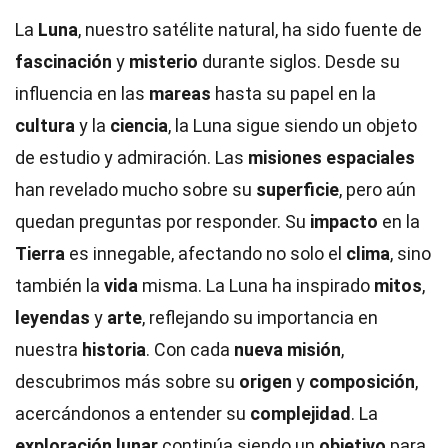
La
Luna
, nuestro satélite natural, ha sido fuente de
fascinación
y
misterio
durante siglos. Desde su
influencia en las
mareas
hasta su papel en la
cultura
y la
ciencia
, la Luna sigue siendo un objeto
de estudio y admiración. Las
misiones espaciales
han revelado mucho sobre su
superficie
, pero aún
quedan preguntas por responder. Su
impacto
en la
Tierra
es innegable, afectando no solo el
clima
, sino
también la
vida
misma. La Luna ha inspirado
mitos
,
leyendas
y
arte
, reflejando su importancia en
nuestra
historia
. Con cada
nueva misión
,
descubrimos más sobre su
origen
y
composición
,
acercándonos a entender su
complejidad
. La
exploración lunar
continúa siendo un
objetivo
para