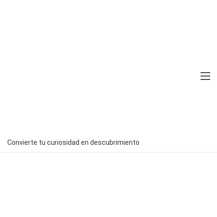
Home
Estilo de vida
Hechos
Salud
Hechos
Hechos sobre Salud
Convierte tu curiosidad en descubrimiento