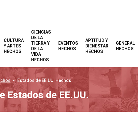
CIENCIAS
DE LA
CULTURA
APTITUD Y
TIERRA Y
EVENTOS
GENERAL
Y ARTES
BIENESTAR
DE LA
HECHOS
HECHOS
HECHOS
HECHOS
VIDA
HECHOS
chos
Estados de EE.UU.
Hechos
e Estados de EE.UU.