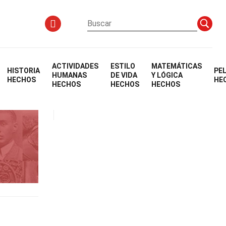
ACTIVIDADES
ESTILO
MATEMÁTICAS
HISTORIA
PE
HUMANAS
DE VIDA
Y LÓGICA
HECHOS
HE
HECHOS
HECHOS
HECHOS