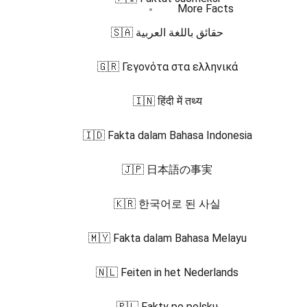
More Facts
🇸🇦 حقائق باللغة العربية
🇬🇷 Γεγονότα στα ελληνικά
🇮🇳 हिंदी में तथ्य
🇮🇩 Fakta dalam Bahasa Indonesia
🇯🇵 日本語の事実
🇰🇷 한국어로 된 사실
🇲🇾 Fakta dalam Bahasa Melayu
🇳🇱 Feiten in het Nederlands
🇵🇱 Fakty po polsku