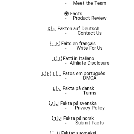
Meet the Team
🌍 Facts
Product Review
🇩🇪 Fakten auf Deutsch
Contact Us
🇫🇷 Faits en français
Write For Us
🇮🇹 Fatti in Italiano
Affiliate Disclosure
🇧🇷 🇵🇹 Fatos em português
DMCA
🇩🇰 Fakta på dansk
Terms
🇸🇪 Fakta på svenska
Privacy Policy
🇳🇴 Fakta på norsk
Submit Facts
🇫🇮 Faktat suomeksi