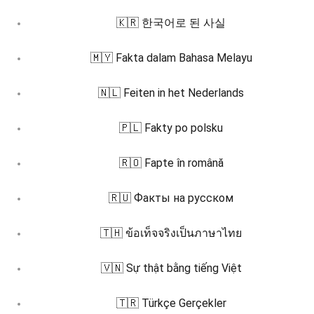
🇰🇷 한국어로 된 사실
🇲🇾 Fakta dalam Bahasa Melayu
🇳🇱 Feiten in het Nederlands
🇵🇱 Fakty po polsku
🇷🇴 Fapte în română
🇷🇺 Факты на русском
🇹🇭 ข้อเท็จจริงเป็นภาษาไทย
🇻🇳 Sự thật bằng tiếng Việt
🇹🇷 Türkçe Gerçekler