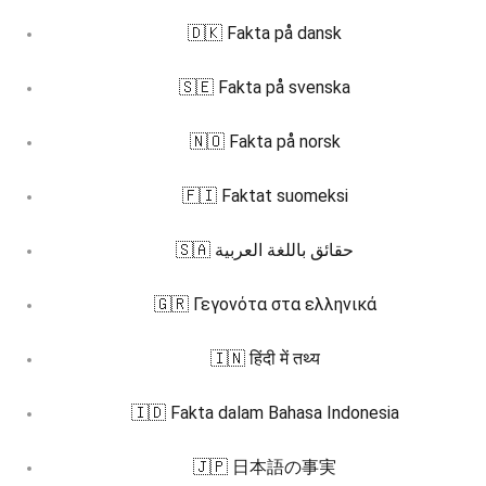
🇩🇰 Fakta på dansk
🇸🇪 Fakta på svenska
🇳🇴 Fakta på norsk
🇫🇮 Faktat suomeksi
🇸🇦 حقائق باللغة العربية
🇬🇷 Γεγονότα στα ελληνικά
🇮🇳 हिंदी में तथ्य
🇮🇩 Fakta dalam Bahasa Indonesia
🇯🇵 日本語の事実