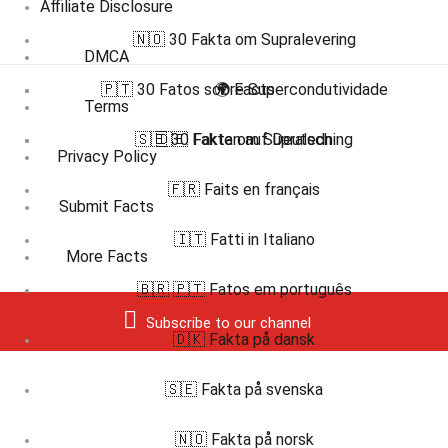
Affiliate Disclosure
🇳🇴 30 Fakta om Supralevering
DMCA
🇵🇹 30 Fatos sobre Supercondutividade
🌍 Facts
Terms
🇸🇪 30 Fakta om Supraledning
🇩🇪 Fakten auf Deutsch
Privacy Policy
🇫🇷 Faits en français
Submit Facts
🇮🇹 Fatti in Italiano
More Facts
🇧🇷 🇵🇹 Fatos em português
Subscribe to our channel
🇩🇰 Fakta på dansk
🇸🇪 Fakta på svenska
🇳🇴 Fakta på norsk