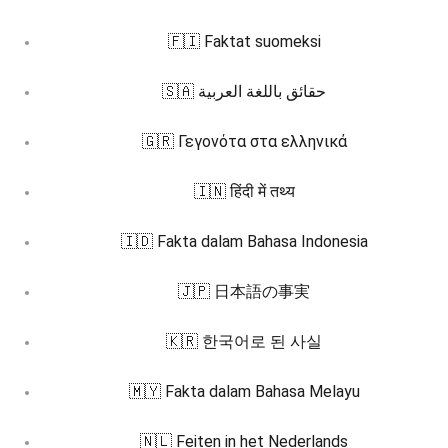
🇫🇮 Faktat suomeksi
🇸🇦 حقائق باللغة العربية
🇬🇷 Γεγονότα στα ελληνικά
🇮🇳 हिंदी में तथ्य
🇮🇩 Fakta dalam Bahasa Indonesia
🇯🇵 日本語の事実
🇰🇷 한국어로 된 사실
🇲🇾 Fakta dalam Bahasa Melayu
🇳🇱 Feiten in het Nederlands