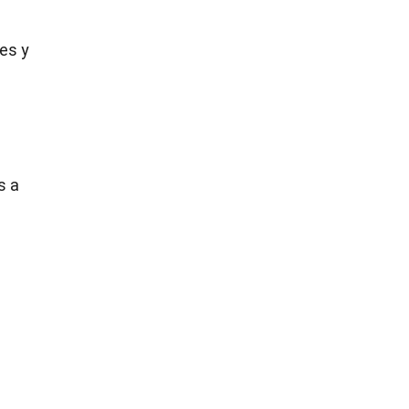
res y
s a