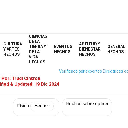
CIENCIAS
Home
Ciencia
Hechos
Física
Hechos
DE LA
CULTURA
APTITUD Y
TIERRA Y
EVENTOS
GENERAL
Hechos Sobre Rejillas De Difrac
Y ARTES
BIENESTAR
DE LA
HECHOS
HECHOS
HECHOS
HECHOS
VIDA
HECHOS
Verificado por expertos
Directrices ed
o Por:
Trudi Cintron
fied & Updated:
19 Dic 2024
Hechos sobre óptica
Física
Hechos