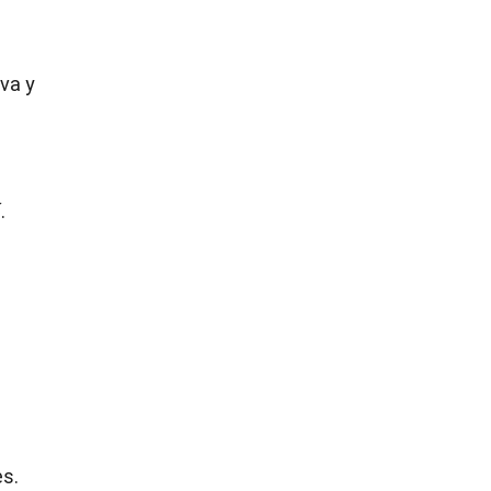
iva y
.
es.