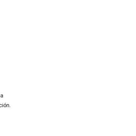
a
la
ción.