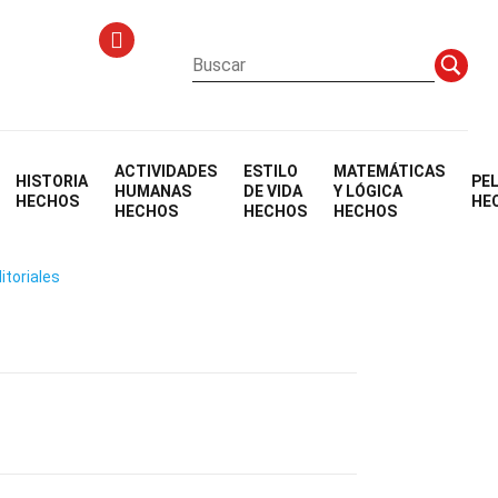
ACTIVIDADES
ESTILO
MATEMÁTICAS
HISTORIA
PE
ción
HUMANAS
DE VIDA
Y LÓGICA
HECHOS
HE
HECHOS
HECHOS
HECHOS
itoriales