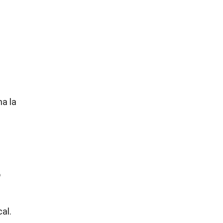
na la
o
al.