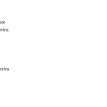
por
ntro.
estra