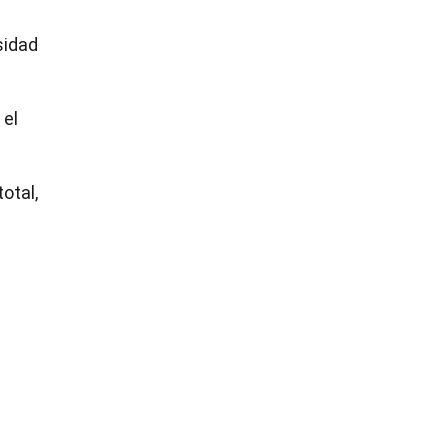
sidad
 el
otal,