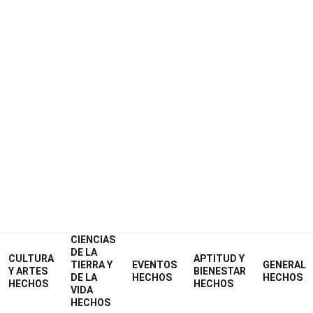
Home
Ciencia
Hechos
Física
Hechos
1 Hechos Sobre Óptica De Ray
Verificado por expertos
Directrices ed
o Por:
Lea Manley
fied & Updated:
19 Dic 2024
CIENCIAS
DE LA
Hechos sobre óptica
Física
Hechos
CULTURA
APTITUD Y
TIERRA Y
EVENTOS
GENERAL
Y ARTES
BIENESTAR
DE LA
HECHOS
HECHOS
HECHOS
HECHOS
VIDA
HECHOS