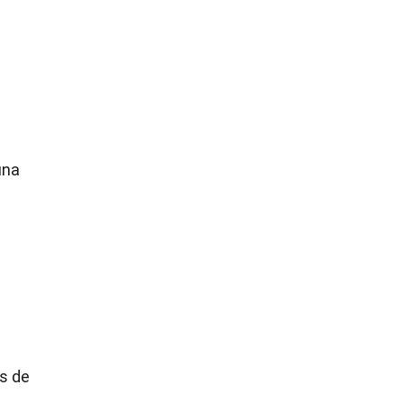
una
es de