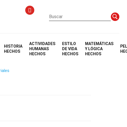
ACTIVIDADES
ESTILO
MATEMÁTICAS
HISTORIA
PE
HUMANAS
DE VIDA
Y LÓGICA
HECHOS
HE
HECHOS
HECHOS
HECHOS
riales