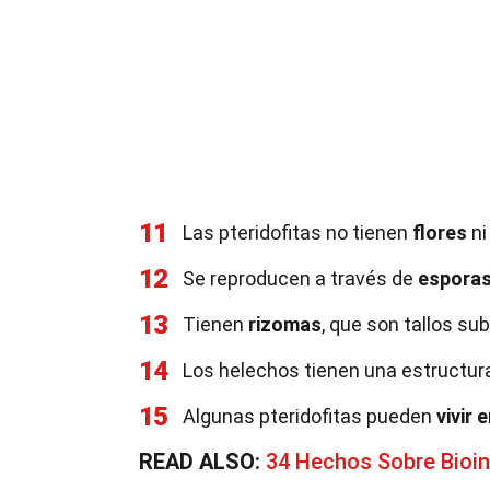
11
Las pteridofitas no tienen
flores
n
12
Se reproducen a través de
espora
13
Tienen
rizomas
, que son tallos su
14
Los helechos tienen una estructu
15
Algunas pteridofitas pueden
vivir 
READ ALSO:
34 Hechos Sobre Bioin