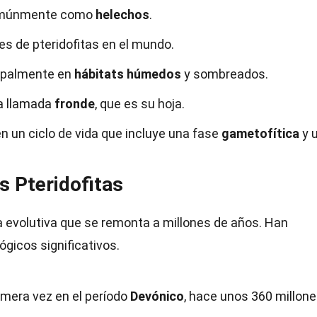
comúnmente como
helechos
.
es de pteridofitas en el mundo.
cipalmente en
hábitats húmedos
y sombreados.
ra llamada
fronde
, que es su hoja.
en un ciclo de vida que incluye una fase
gametofítica
y 
as Pteridofitas
ia evolutiva que se remonta a millones de años. Han
ógicos significativos.
imera vez en el período
Devónico
, hace unos 360 millon