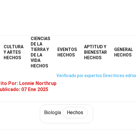
CIENCIAS
Home
Ciencia
Hechos
Biología
Hechos
DE LA
CULTURA
APTITUD Y
TIERRA Y
EVENTOS
GENERAL
36 Hechos Sobre Pteridofita
Y ARTES
BIENESTAR
DE LA
HECHOS
HECHOS
HECHOS
HECHOS
VIDA
HECHOS
Verificado por expertos
Directrices edito
ito Por:
Lonnie Northrup
ublicado:
07 Ene 2025
Biología
Hechos