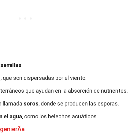
i
semillas
.
s
, que son dispersadas por el viento.
bterráneos que ayudan en la absorción de nutrientes.
ra llamada
soros
, donde se producen las esporas.
en el agua
, como los helechos acuáticos.
genierÃ­a