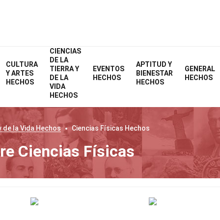
CIENCIAS
DE LA
CULTURA
APTITUD Y
TIERRA Y
EVENTOS
GENERAL
Y ARTES
BIENESTAR
DE LA
HECHOS
HECHOS
HECHOS
HECHOS
VIDA
HECHOS
y de la Vida
Hechos
Ciencias Físicas
Hechos
e Ciencias Físicas