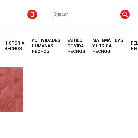
ACTIVIDADES
ESTILO
MATEMÁTICAS
HISTORIA
PE
HUMANAS
DE VIDA
Y LÓGICA
HECHOS
HE
HECHOS
HECHOS
HECHOS