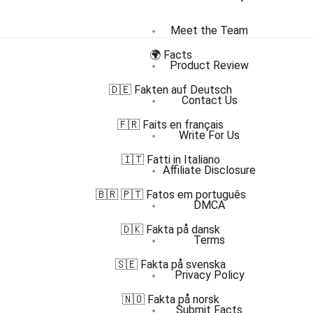
Meet the Team
🌍 Facts
Product Review
🇩🇪 Fakten auf Deutsch
Contact Us
🇫🇷 Faits en français
Write For Us
🇮🇹 Fatti in Italiano
Affiliate Disclosure
🇧🇷 🇵🇹 Fatos em português
DMCA
🇩🇰 Fakta på dansk
Terms
🇸🇪 Fakta på svenska
Privacy Policy
🇳🇴 Fakta på norsk
Submit Facts