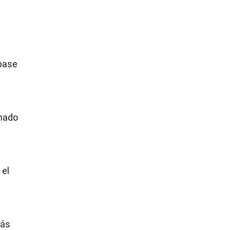
 base
rmado
 el
más