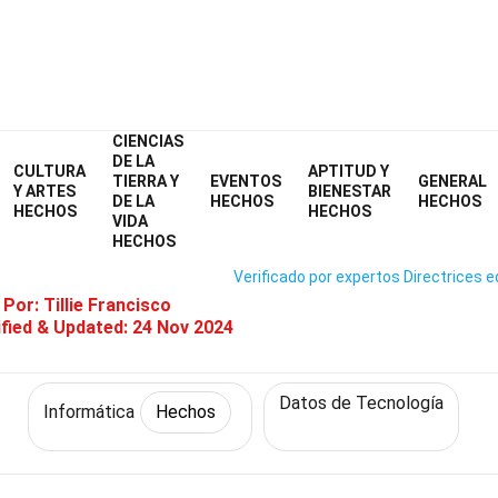
CIENCIAS
Home
Tecnología y Ciencias
Hechos
Informática
Hechos
DE LA
CULTURA
APTITUD Y
TIERRA Y
EVENTOS
GENERAL
36 Hechos Sobre Proceso
Y ARTES
BIENESTAR
DE LA
HECHOS
HECHOS
HECHOS
HECHOS
VIDA
HECHOS
Verificado por expertos
Directrices e
 Por:
Tillie Francisco
fied & Updated:
24 Nov 2024
Datos de Tecnología
Informática
Hechos