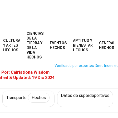
CIENCIAS
Home
Tecnología y Ciencias
Hechos
Transporte
Hechos
DE LA
CULTURA
APTITUD Y
TIERRA Y
EVENTOS
GENERAL
31 Hechos Sobre Zenvo TS1 G
Y ARTES
BIENESTAR
DE LA
HECHOS
HECHOS
HECHOS
HECHOS
VIDA
HECHOS
Verificado por expertos
Directrices ed
o Por:
Cairistiona Wisdom
fied & Updated:
19 Dic 2024
Datos de superdeportivos
Transporte
Hechos