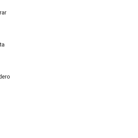
rar
ta
dero