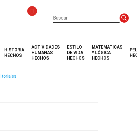
ACTIVIDADES
ESTILO
MATEMÁTICAS
HISTORIA
PE
T
HUMANAS
DE VIDA
Y LÓGICA
HECHOS
HE
HECHOS
HECHOS
HECHOS
itoriales