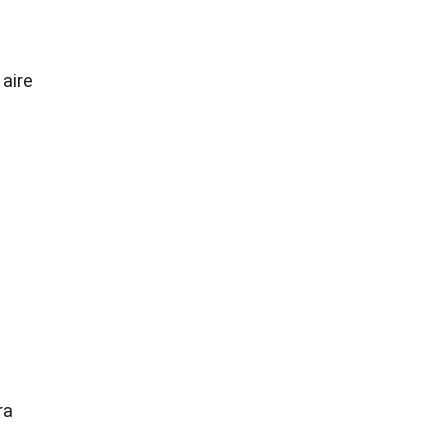
aire
ra