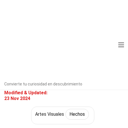
Home
Cultura y Artes
Hechos
Artes Visuales
Hechos
37 Hechos Sobre El Arte
Verificado por expertos
Directrices
editoriales
Escrito Por:
Salli
Benn
Convierte tu curiosidad en descubrimiento
Modified & Updated:
23 Nov 2024
Artes Visuales
Hechos