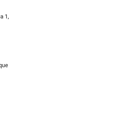
a 1,
 que