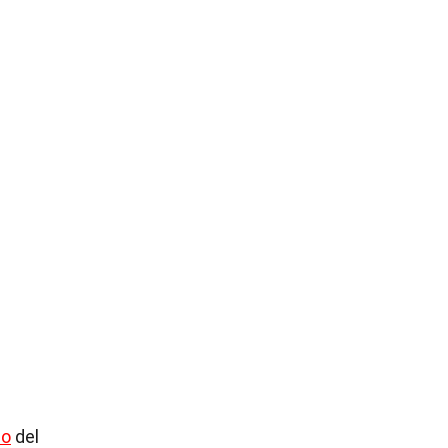
do
del