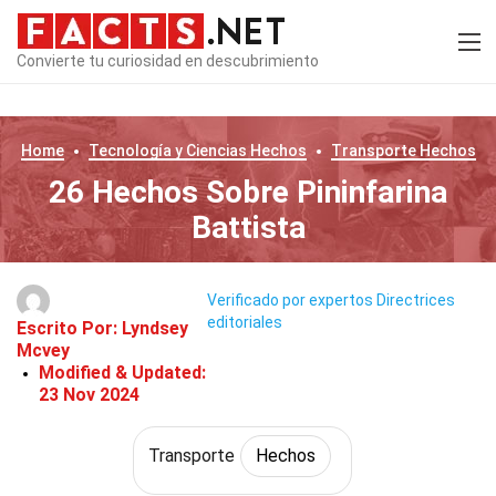
Convierte tu curiosidad en descubrimiento
Home
Tecnología y Ciencias
Hechos
Transporte
Hechos
26 Hechos Sobre Pininfarina
Battista
Verificado por expertos
Directrices
editoriales
Escrito Por:
Lyndsey
Mcvey
Modified & Updated:
23 Nov 2024
Transporte
Hechos