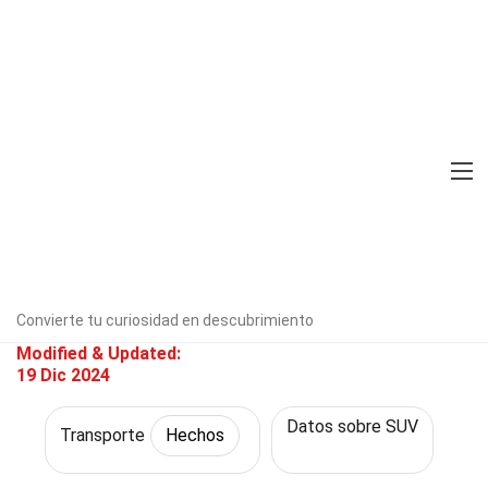
Home
Tecnología y Ciencias
Hechos
Transporte
Hechos
31 Hechos Sobre Kia Sportage
Verificado por expertos
Directrices
editoriales
Escrito Por:
Bryna
Agee
Convierte tu curiosidad en descubrimiento
Modified & Updated:
19 Dic 2024
Datos sobre SUV
Transporte
Hechos