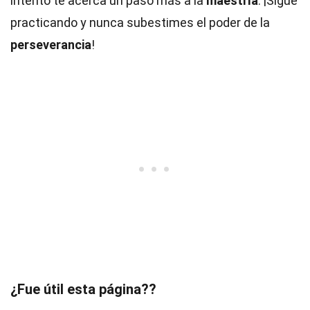
intento te acerca un paso más a la
maestría
. ¡Sigue
practicando y nunca subestimes el poder de la
perseverancia
!
¿Fue útil esta página??