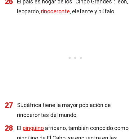
26
El país es hogar de los "Cinco Grandes": león,
leopardo,
rinoceronte
, elefante y búfalo.
27
Sudáfrica tiene la mayor población de
rinocerontes del mundo.
28
El
pingüino
africano, también conocido como
pingüino de El Cabo, se encuentra en las