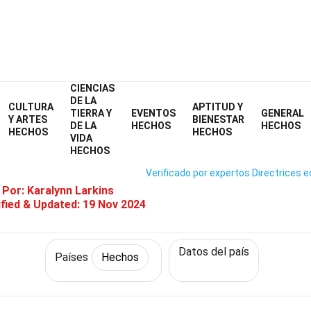
CIENCIAS
Home
Mundo
Hechos
Países
Hechos
DE LA
CULTURA
APTITUD Y
TIERRA Y
EVENTOS
GENERAL
25 Hechos Sobre Tayikistán
Y ARTES
BIENESTAR
DE LA
HECHOS
HECHOS
HECHOS
HECHOS
VIDA
HECHOS
Verificado por expertos
Directrices e
 Por:
Karalynn Larkins
fied & Updated:
19 Nov 2024
Datos del país
Países
Hechos