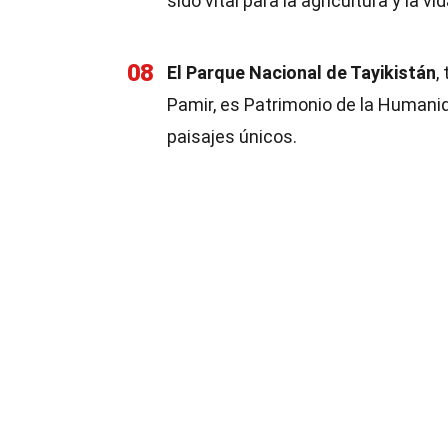
sido vital para la agricultura y la vi
08
El Parque Nacional de Tayikistán
,
Pamir, es Patrimonio de la Humanid
paisajes únicos.