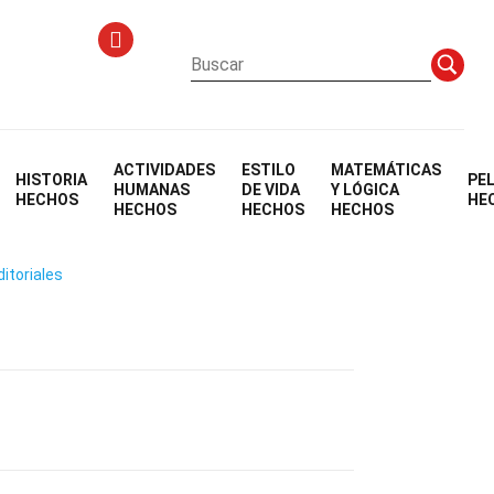
ACTIVIDADES
ESTILO
MATEMÁTICAS
HISTORIA
PE
HUMANAS
DE VIDA
Y LÓGICA
HECHOS
HE
HECHOS
HECHOS
HECHOS
ditoriales