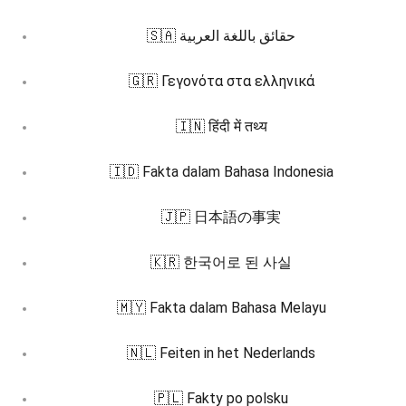
🇸🇦 حقائق باللغة العربية
🇬🇷 Γεγονότα στα ελληνικά
🇮🇳 हिंदी में तथ्य
🇮🇩 Fakta dalam Bahasa Indonesia
🇯🇵 日本語の事実
🇰🇷 한국어로 된 사실
🇲🇾 Fakta dalam Bahasa Melayu
🇳🇱 Feiten in het Nederlands
🇵🇱 Fakty po polsku