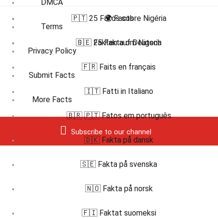
DMCA
🇵🇹 25 Fatos sobre Nigéria
🌍 Facts
Terms
🇸🇪 25 Fakta om Nigeria
🇩🇪 Fakten auf Deutsch
Privacy Policy
🇫🇷 Faits en français
Submit Facts
🇮🇹 Fatti in Italiano
More Facts
🇧🇷 🇵🇹 Fatos em português
Subscribe to our channel
🇩🇰 Fakta på dansk
🇸🇪 Fakta på svenska
🇳🇴 Fakta på norsk
🇫🇮 Faktat suomeksi