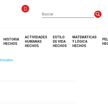
ACTIVIDADES
ESTILO
MATEMÁTICAS
HISTORIA
PE
HUMANAS
DE VIDA
Y LÓGICA
HECHOS
HE
HECHOS
HECHOS
HECHOS
itoriales