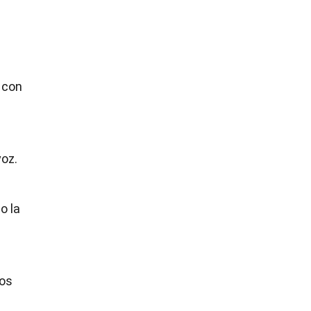
s con
voz.
o la
nos