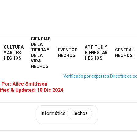
CIENCIAS
Home
Tecnología y Ciencias
Hechos
Informática
Hechos
DE LA
CULTURA
APTITUD Y
TIERRA Y
EVENTOS
GENERAL
34 Hechos Sobre Safari
Y ARTES
BIENESTAR
DE LA
HECHOS
HECHOS
HECHOS
HECHOS
VIDA
HECHOS
Verificado por expertos
Directrices ed
o Por:
Ailee Smithson
fied & Updated:
18 Dic 2024
Informática
Hechos