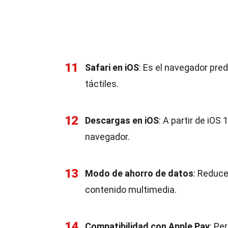
11
Safari en iOS
: Es el navegador pre
táctiles.
12
Descargas en iOS
: A partir de iO
navegador.
13
Modo de ahorro de datos
: Reduce
contenido multimedia.
14
Compatibilidad con Apple Pay
: Pe