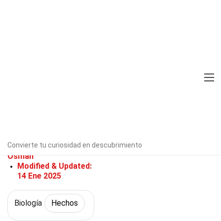
Home
Ciencia
Hechos
Biología
Hechos
27 Hechos Sobre
Retroalimentación Negativa
Verificado por expertos
Directrices
editoriales
Convierte tu curiosidad en descubrimiento
Escrito Por:
Odessa
Osman
Modified & Updated:
14 Ene 2025
Biología
Hechos