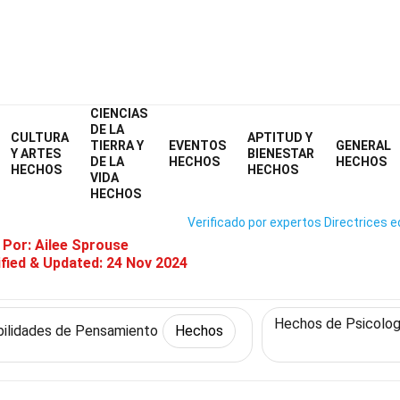
CIENCIAS
Filosofía y Pensamiento
Hechos
Habilidades de Pensamiento
DE LA
CULTURA
APTITUD Y
TIERRA Y
EVENTOS
GENERAL
39 Hechos Sobre Inteligencia
Y ARTES
BIENESTAR
DE LA
HECHOS
HECHOS
HECHOS
HECHOS
VIDA
HECHOS
Verificado por expertos
Directrices e
 Por:
Ailee Sprouse
fied & Updated:
24 Nov 2024
Hechos de Psicolog
bilidades de Pensamiento
Hechos