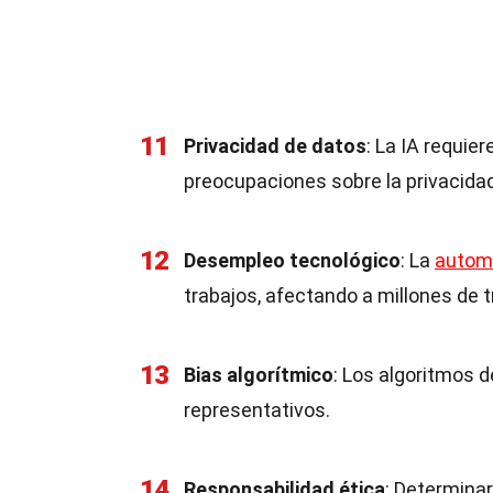
11
Privacidad de datos
: La IA requie
preocupaciones sobre la privacidad
12
Desempleo tecnológico
: La
autom
trabajos, afectando a millones de 
13
Bias algorítmico
: Los algoritmos 
representativos.
14
Responsabilidad ética
: Determina