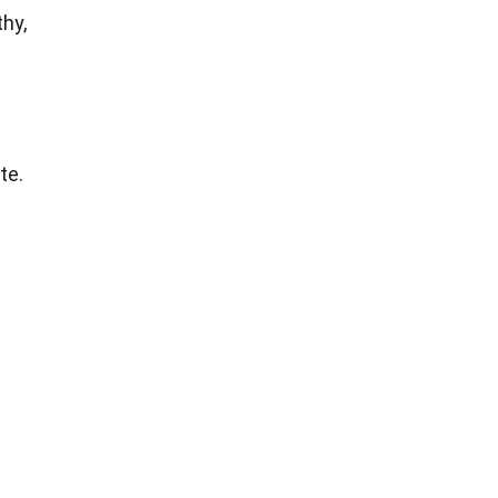
thy,
te.