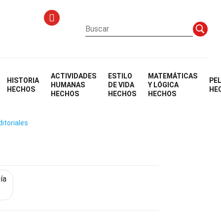
Hechos
ACTIVIDADES
ESTILO
MATEMÁTICAS
HISTORIA
PE
HUMANAS
DE VIDA
Y LÓGICA
HECHOS
HE
HECHOS
HECHOS
HECHOS
ditoriales
ía