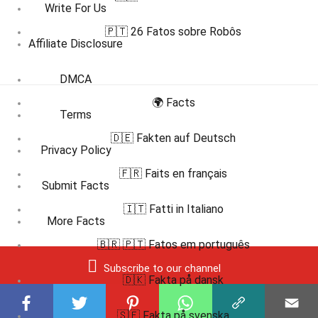
Write For Us
🇵🇹 26 Fatos sobre Robôs
Affiliate Disclosure
DMCA
🌍 Facts
Terms
🇩🇪 Fakten auf Deutsch
Privacy Policy
🇫🇷 Faits en français
Submit Facts
🇮🇹 Fatti in Italiano
More Facts
🇧🇷 🇵🇹 Fatos em português
Subscribe to our channel
🇩🇰 Fakta på dansk
🇸🇪 Fakta på svenska