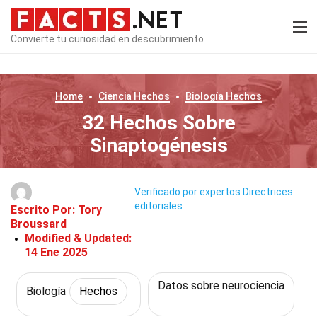
Convierte tu curiosidad en descubrimiento
Home
Ciencia
Hechos
Biología
Hechos
32 Hechos Sobre
Sinaptogénesis
Verificado por expertos
Directrices
editoriales
Escrito Por:
Tory
Broussard
Modified & Updated:
14 Ene 2025
Datos sobre neurociencia
Biología
Hechos