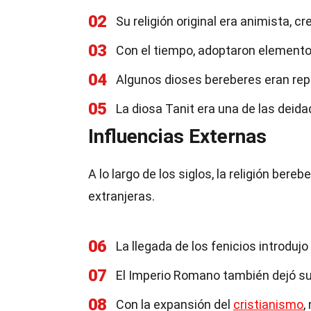
02
Su religión original era animista, c
03
Con el tiempo, adoptaron element
04
Algunos dioses bereberes eran repr
05
La diosa Tanit era una de las deida
Influencias Externas
A lo largo de los siglos, la religión bere
extranjeras.
06
La llegada de los fenicios introduj
07
El Imperio Romano también dejó su 
08
Con la expansión del
cristianismo
,