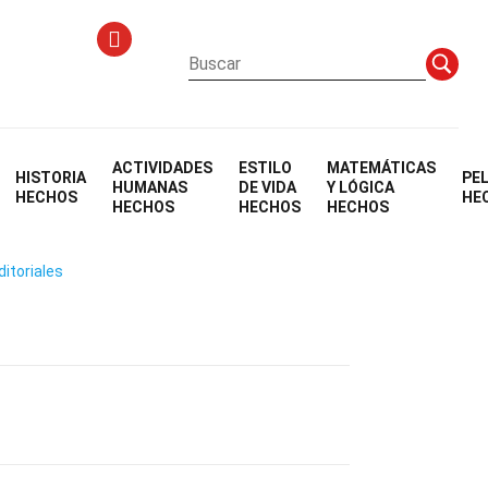
ACTIVIDADES
ESTILO
MATEMÁTICAS
HISTORIA
PE
er
HUMANAS
DE VIDA
Y LÓGICA
HECHOS
HE
HECHOS
HECHOS
HECHOS
ditoriales