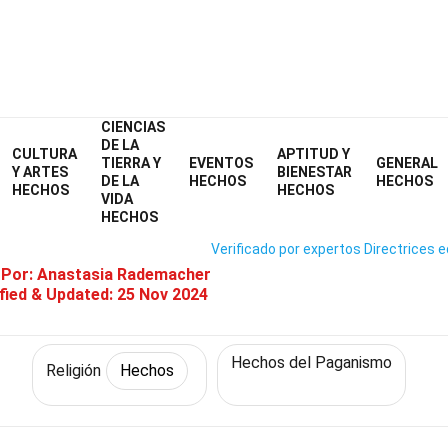
CIENCIAS
Home
Historia
Hechos
Religión
Hechos
DE LA
CULTURA
APTITUD Y
TIERRA Y
EVENTOS
GENERAL
4 Hechos Sobre Religión Bereb
Y ARTES
BIENESTAR
DE LA
HECHOS
HECHOS
HECHOS
HECHOS
VIDA
HECHOS
Verificado por expertos
Directrices e
 Por:
Anastasia Rademacher
fied & Updated:
25 Nov 2024
Hechos del Paganismo
Religión
Hechos