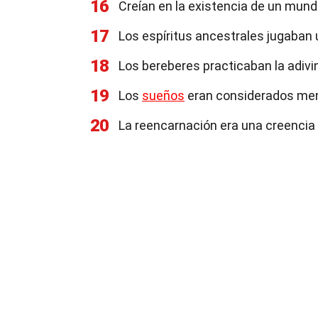
16
Creían en la existencia de un mund
17
Los espíritus ancestrales jugaban u
18
Los bereberes practicaban la adivin
19
Los
sueños
eran considerados mens
20
La reencarnación era una creencia