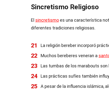
Sincretismo Religioso
El
sincretismo
es una característica not
diferentes tradiciones religiosas.
21
La religión bereber incorporó práct
22
Muchos bereberes veneran a
sant
23
Las tumbas de los marabouts son l
24
Las prácticas sufíes también influy
25
A pesar de la influencia islámica, 