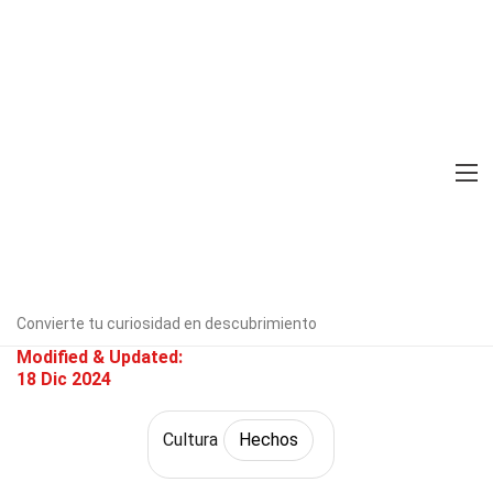
Home
Historia
Hechos
Cultura
Hechos
36 Hechos Sobre Santos
Verificado por expertos
Directrices
editoriales
Escrito Por:
Blair
Bagwell
Convierte tu curiosidad en descubrimiento
Modified & Updated:
18 Dic 2024
Cultura
Hechos