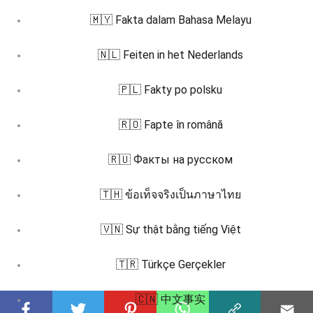
🇲🇾 Fakta dalam Bahasa Melayu
🇳🇱 Feiten in het Nederlands
🇵🇱 Fakty po polsku
🇷🇴 Fapte în română
🇷🇺 Факты на русском
🇹🇭 ข้อเท็จจริงเป็นภาษาไทย
🇻🇳 Sự thật bằng tiếng Việt
🇹🇷 Türkçe Gerçekler
🇨🇳 中文事实