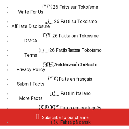
🇫🇷 26 Faits sur Tokoïsme
Write For Us
🇮🇹 26 Fatti su Tokoismo
Affiliate Disclosure
🇳🇴 26 Fakta om Tokoisme
DMCA
🇵🇹 26 Fatos sobre Tokoísmo
🌍 Facts
Terms
🇸🇪 26 Fakta om Tokoism
🇩🇪 Fakten auf Deutsch
Privacy Policy
🇫🇷 Faits en français
Submit Facts
🇮🇹 Fatti in Italiano
More Facts
🇧🇷 🇵🇹 Fatos em português
Subscribe to our channel
🇩🇰 Fakta på dansk