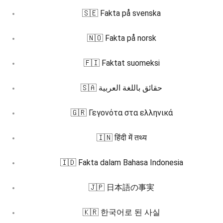
🇸🇪 Fakta på svenska
🇳🇴 Fakta på norsk
🇫🇮 Faktat suomeksi
🇸🇦 حقائق باللغة العربية
🇬🇷 Γεγονότα στα ελληνικά
🇮🇳 हिंदी में तथ्य
🇮🇩 Fakta dalam Bahasa Indonesia
🇯🇵 日本語の事実
🇰🇷 한국어로 된 사실