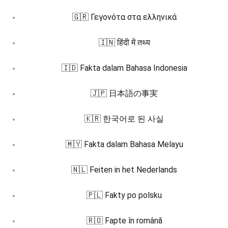
🇬🇷 Γεγονότα στα ελληνικά
🇮🇳 हिंदी में तथ्य
🇮🇩 Fakta dalam Bahasa Indonesia
🇯🇵 日本語の事実
🇰🇷 한국어로 된 사실
🇲🇾 Fakta dalam Bahasa Melayu
🇳🇱 Feiten in het Nederlands
🇵🇱 Fakty po polsku
🇷🇴 Fapte în română