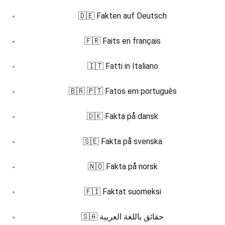
🇩🇪 Fakten auf Deutsch
🇫🇷 Faits en français
🇮🇹 Fatti in Italiano
🇧🇷 🇵🇹 Fatos em português
🇩🇰 Fakta på dansk
🇸🇪 Fakta på svenska
🇳🇴 Fakta på norsk
🇫🇮 Faktat suomeksi
🇸🇦 حقائق باللغة العربية