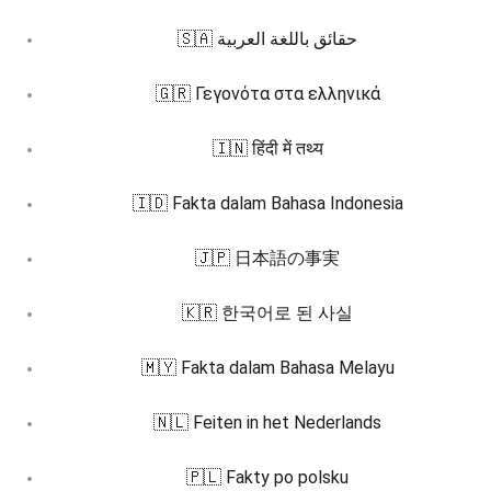
🇸🇦 حقائق باللغة العربية
🇬🇷 Γεγονότα στα ελληνικά
🇮🇳 हिंदी में तथ्य
🇮🇩 Fakta dalam Bahasa Indonesia
🇯🇵 日本語の事実
🇰🇷 한국어로 된 사실
🇲🇾 Fakta dalam Bahasa Melayu
🇳🇱 Feiten in het Nederlands
🇵🇱 Fakty po polsku