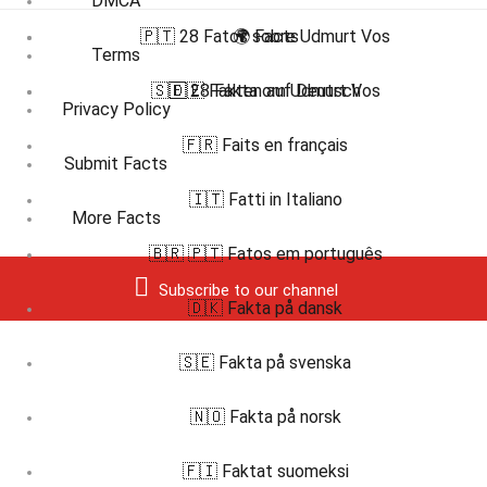
DMCA
🇵🇹 28 Fatos sobre Udmurt Vos
🌍 Facts
Terms
🇸🇪 28 Fakta om Udmurt Vos
🇩🇪 Fakten auf Deutsch
Privacy Policy
🇫🇷 Faits en français
Submit Facts
🇮🇹 Fatti in Italiano
More Facts
🇧🇷 🇵🇹 Fatos em português
Subscribe to our channel
🇩🇰 Fakta på dansk
🇸🇪 Fakta på svenska
🇳🇴 Fakta på norsk
🇫🇮 Faktat suomeksi