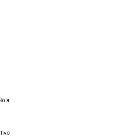
lo a
tivo