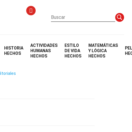
ACTIVIDADES
ESTILO
MATEMÁTICAS
HISTORIA
PE
HUMANAS
DE VIDA
Y LÓGICA
HECHOS
HE
HECHOS
HECHOS
HECHOS
itoriales