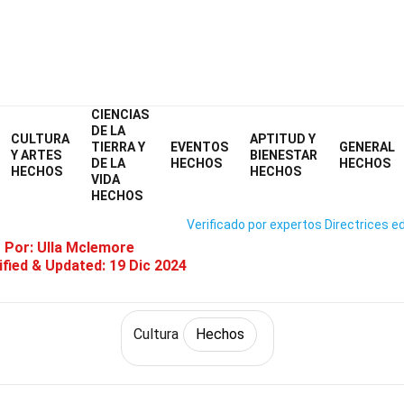
CIENCIAS
Home
Historia
Hechos
Cultura
Hechos
DE LA
CULTURA
APTITUD Y
TIERRA Y
EVENTOS
GENERAL
39 Hechos Sobre Haiku
Y ARTES
BIENESTAR
DE LA
HECHOS
HECHOS
HECHOS
HECHOS
VIDA
HECHOS
Verificado por expertos
Directrices ed
o Por:
Ulla Mclemore
fied & Updated:
19 Dic 2024
Cultura
Hechos