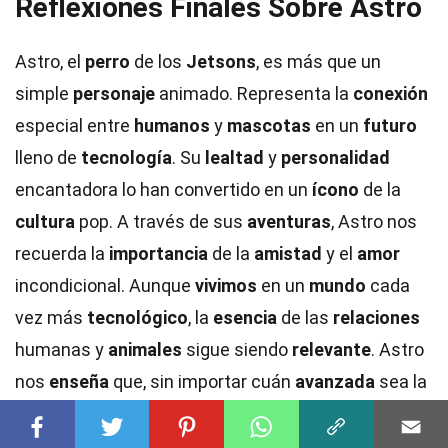
Reflexiones Finales Sobre Astro
Astro, el
perro
de los
Jetsons
, es más que un
simple
personaje
animado. Representa la
conexión
especial entre
humanos
y
mascotas
en un
futuro
lleno de
tecnología
. Su
lealtad
y
personalidad
encantadora lo han convertido en un
ícono
de la
cultura
pop. A través de sus
aventuras
, Astro nos
recuerda la
importancia
de la
amistad
y el
amor
incondicional. Aunque
vivimos
en un
mundo
cada
vez más
tecnológico
, la
esencia
de las
relaciones
humanas y
animales
sigue siendo
relevante
. Astro
nos
enseña
que, sin importar cuán
avanzada
sea la
tecnología
, el
vínculo
con nuestras
mascotas
siempre será
valioso
. Así que, la próxima vez que