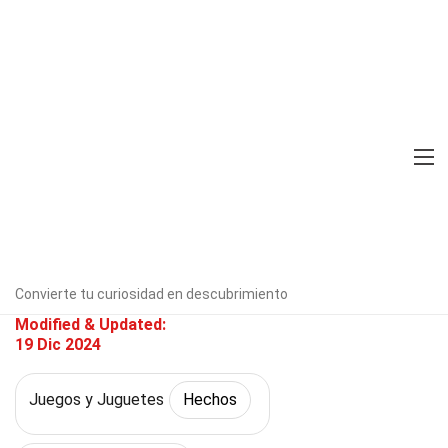
Home
Cultura y Artes
Hechos
Juegos y Juguetes
Hechos
34 Hechos Sobre Astro
Verificado por expertos
Directrices
editoriales
Escrito Por:
Ame
Mcglynn
Convierte tu curiosidad en descubrimiento
Modified & Updated:
19 Dic 2024
Juegos y Juguetes
Hechos