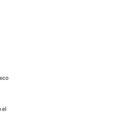
mico
 el