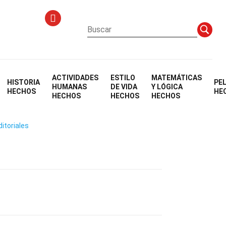
ACTIVIDADES
ESTILO
MATEMÁTICAS
HISTORIA
PE
HUMANAS
DE VIDA
Y LÓGICA
HECHOS
HE
HECHOS
HECHOS
HECHOS
ditoriales