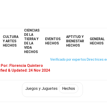
CIENCIAS
Home
Cultura y Artes
Hechos
Juegos y Juguetes
Hechos
DE LA
CULTURA
APTITUD Y
TIERRA Y
EVENTOS
GENERAL
33 Hechos Sobre Monopoly
Y ARTES
BIENESTAR
DE LA
HECHOS
HECHOS
HECHOS
HECHOS
VIDA
HECHOS
Verificado por expertos
Directrices e
 Por:
Florencia Quintero
fied & Updated:
24 Nov 2024
Juegos y Juguetes
Hechos