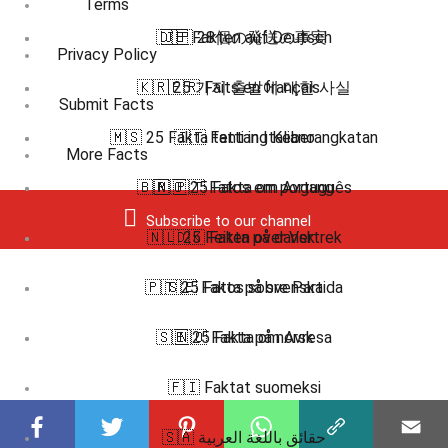
Terms
🇩🇪 Fakten auf Deutsch
🇯🇵 28個の発送の事実
Privacy Policy
🇰🇷 25 가지 출발에 대한 사실
🇫🇷 Faits en français
Submit Facts
🇲🇸 25 Fakta tentang Keberangkatan
🇮🇹 Fatti in Italiano
More Facts
🇧🇷 🇵🇹 Fatos em português
🇳🇴 25 Fakta om Avgang
Subscribe to our channel
🇳🇱 25 Feiten over Vertrek
🇩🇰 Fakta på dansk
🇵🇹 25 Fatos sobre Partida
🇸🇪 Fakta på svenska
🇸🇪 25 Fakta om Avresa
🇳🇴 Fakta på norsk
🇫🇮 Faktat suomeksi
🇸🇦 حقائق باللغة العربية