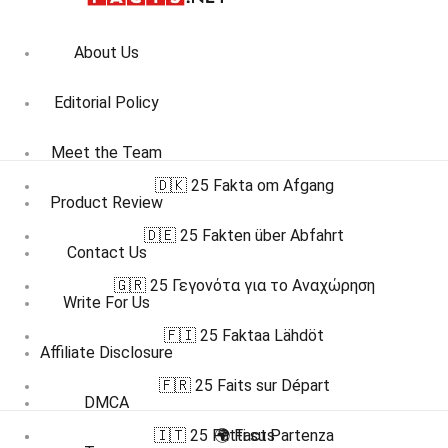
About Us
Editorial Policy
Meet the Team
🇩🇰 25 Fakta om Afgang
Product Review
🇩🇪 25 Fakten über Abfahrt
Contact Us
🇬🇷 25 Γεγονότα για το Αναχώρηση
Write For Us
🇫🇮 25 Faktaa Lähdöt
Affiliate Disclosure
🇫🇷 25 Faits sur Départ
DMCA
🇮🇹 25 Fatti su Partenza
🌍 Facts