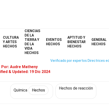
CIENCIAS
Home
Ciencia
Hechos
Química
Hechos
DE LA
CULTURA
APTITUD Y
TIERRA Y
EVENTOS
GENERAL
hos Sobre Reacciones De Preci
Y ARTES
BIENESTAR
DE LA
HECHOS
HECHOS
HECHOS
HECHOS
VIDA
HECHOS
Verificado por expertos
Directrices ed
o Por:
Audre Matheny
fied & Updated:
19 Dic 2024
Hechos de reacción
Química
Hechos