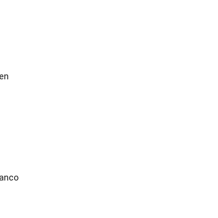
a
 en
lanco