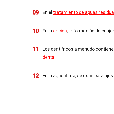
09
En el
tratamiento de aguas residua
10
En la
cocina
, la formación de cuaja
11
Los dentífricos a menudo contiene
dental
.
12
En la agricultura, se usan para ajus