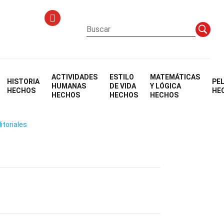
ACTIVIDADES
ESTILO
MATEMÁTICAS
HISTORIA
PE
pitación
HUMANAS
DE VIDA
Y LÓGICA
HECHOS
HE
HECHOS
HECHOS
HECHOS
itoriales