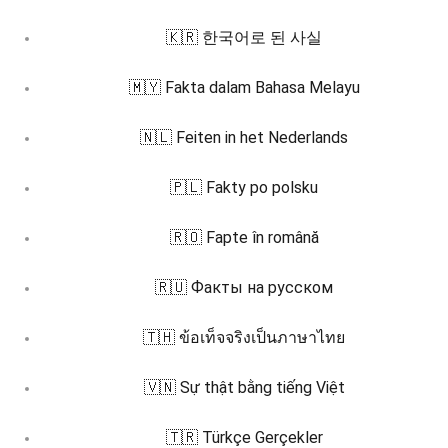
🇰🇷 한국어로 된 사실
🇲🇾 Fakta dalam Bahasa Melayu
🇳🇱 Feiten in het Nederlands
🇵🇱 Fakty po polsku
🇷🇴 Fapte în română
🇷🇺 Факты на русском
🇹🇭 ข้อเท็จจริงเป็นภาษาไทย
🇻🇳 Sự thật bằng tiếng Việt
🇹🇷 Türkçe Gerçekler