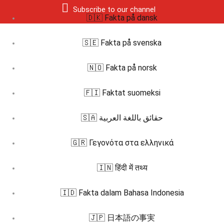
Subscribe to our channel
🇩🇰 Fakta på dansk
🇸🇪 Fakta på svenska
🇳🇴 Fakta på norsk
🇫🇮 Faktat suomeksi
🇸🇦 حقائق باللغة العربية
🇬🇷 Γεγονότα στα ελληνικά
🇮🇳 हिंदी में तथ्य
🇮🇩 Fakta dalam Bahasa Indonesia
🇯🇵 日本語の事実