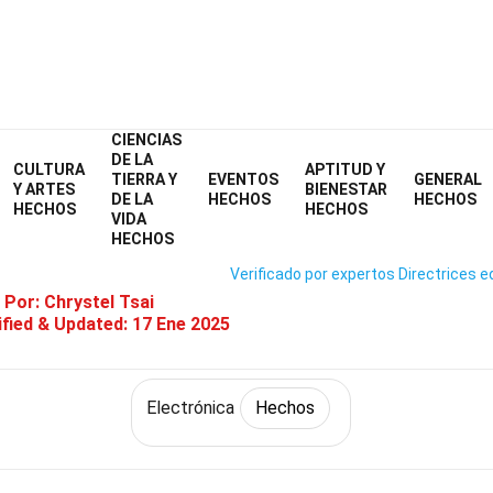
CIENCIAS
Home
Tecnología y Ciencias
Hechos
Electrónica
Hechos
DE LA
CULTURA
APTITUD Y
TIERRA Y
EVENTOS
GENERAL
4 Hechos Sobre Calculadora Sol
Y ARTES
BIENESTAR
DE LA
HECHOS
HECHOS
HECHOS
HECHOS
VIDA
HECHOS
Verificado por expertos
Directrices ed
 Por:
Chrystel Tsai
fied & Updated:
17 Ene 2025
Electrónica
Hechos