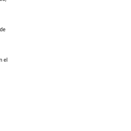
 de
n el