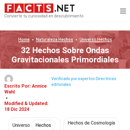
Convierte tu curiosidad en descubrimiento
Home
Naturaleza
Hechos
Universo
Hechos
32 Hechos Sobre Ondas
Gravitacionales Primordiales
Verificado por expertos
Directrices
editoriales
Escrito Por:
Annice
Wahl
Modified & Updated:
18 Dic 2024
Hechos de Cosmología
Universo
Hechos