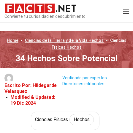
Convierte tu curiosidad en descubrimiento
Home
Ciencias de la Tierra y de la Vida
Hechos
Ciencias
Físicas
Hechos
34 Hechos Sobre Potencial
Verificado por expertos
Directrices editoriales
Escrito Por:
Hildegarde
Velasquez
Modified & Updated:
19 Dic 2024
Ciencias Físicas
Hechos