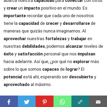
abarca nuestra
capacidad
para
conectar
con otros
y
crear
un
impacto
positivo en el mundo. Es
importante
recordar que cada uno de nosotros
tiene la
capacidad
de
crecer
y
desarrollarse
de
maneras que quizás nunca imaginamos. Al
aprovechar
nuestras
fortalezas
y
trabajar
en
nuestras
debilidades
, podemos
alcanzar
niveles de
éxito
y
satisfacción
personal que nos
impulsan
hacia adelante. Así que, ¿por qué no
explorar
más
sobre lo que somos
capaces
de
lograr
? El
potencial
está ahí, esperando ser
descubierto
y
aprovechado
al máximo.
¿Fue útil esta página??