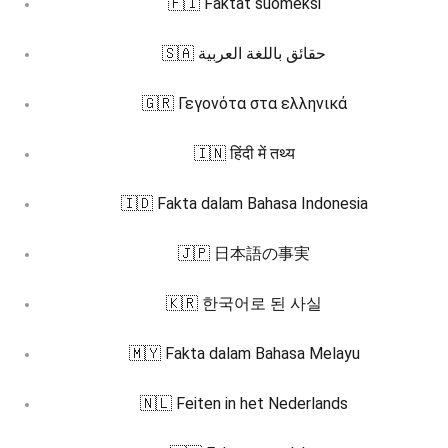
🇫🇮 Faktat suomeksi
🇸🇦 حقائق باللغة العربية
🇬🇷 Γεγονότα στα ελληνικά
🇮🇳 हिंदी में तथ्य
🇮🇩 Fakta dalam Bahasa Indonesia
🇯🇵 日本語の事実
🇰🇷 한국어로 된 사실
🇲🇾 Fakta dalam Bahasa Melayu
🇳🇱 Feiten in het Nederlands