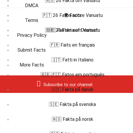
🇳🇴 26 Fakta om Vanuatu
DMCA
🇵🇹 26 Fatos sobre Vanuatu
🌍 Facts
Terms
🇸🇪 26 Fakta om Vanuatu
🇩🇪 Fakten auf Deutsch
Privacy Policy
🇫🇷 Faits en français
Submit Facts
🇮🇹 Fatti in Italiano
More Facts
🇧🇷 🇵🇹 Fatos em português
Subscribe to our channel
🇩🇰 Fakta på dansk
🇸🇪 Fakta på svenska
🇳🇴 Fakta på norsk