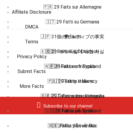
🇫🇷 29 Faits sur Allemagne
Affiliate Disclosure
🇮🇹 29 Fatti su Germania
DMCA
🇯🇵 31個のモルディブの事実
🌍 Facts
Terms
🇰🇷 29 가지 독일에 대한 사실
🇩🇪 Fakten auf Deutsch
Privacy Policy
🇳🇴 29 Fakta om Tyskland
🇫🇷 Faits en français
Submit Facts
🇵🇱 29 Fakty o Niemcy
🇮🇹 Fatti in Italiano
More Facts
🇵🇹 29 Fatos sobre Alemanha
🇧🇷 🇵🇹 Fatos em português
Subscribe to our channel
🇸🇪 29 Fakta om Tyskland
🇩🇰 Fakta på dansk
🇻🇮 29 Sự thật về Đức
🇸🇪 Fakta på svenska