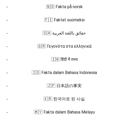
🇳🇴 Fakta på norsk
🇫🇮 Faktat suomeksi
🇸🇦 حقائق باللغة العربية
🇬🇷 Γεγονότα στα ελληνικά
🇮🇳 हिंदी में तथ्य
🇮🇩 Fakta dalam Bahasa Indonesia
🇯🇵 日本語の事実
🇰🇷 한국어로 된 사실
🇲🇾 Fakta dalam Bahasa Melayu