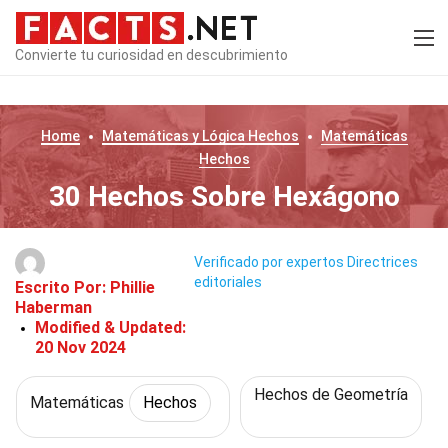
Convierte tu curiosidad en descubrimiento
Home
Matemáticas y Lógica
Hechos
Matemáticas
Hechos
30 Hechos Sobre Hexágono
Verificado por expertos
Directrices
editoriales
Escrito Por:
Phillie
Haberman
Modified & Updated:
20 Nov 2024
Hechos de Geometría
Matemáticas
Hechos