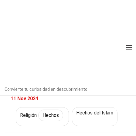
Home
Historia
Hechos
Religión
Hechos
37 Hechos Sobre Ahmadiyya
Verificado por expertos
Directrices
editoriales
Escrito Por:
Cheri
Jauregui
Convierte tu curiosidad en descubrimiento
Modified & Updated:
11 Nov 2024
Hechos del Islam
Religión
Hechos