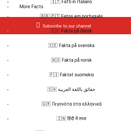
🇮🇹 Fatti in Italiano
More Facts
🇧🇷 🇵🇹 Fatos em português
Subscribe to our channel
🇩🇰 Fakta på dansk
🇸🇪 Fakta på svenska
🇳🇴 Fakta på norsk
🇫🇮 Faktat suomeksi
🇸🇦 حقائق باللغة العربية
🇬🇷 Γεγονότα στα ελληνικά
🇮🇳 हिंदी में तथ्य