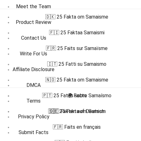
Meet the Team
🇩🇰 25 Fakta om Sarnaisme
Product Review
🇫🇮 25 Faktaa Sarnaismi
Contact Us
🇫🇷 25 Faits sur Sarnaïsme
Write For Us
🇮🇹 25 Fatti su Sarnaismo
Affiliate Disclosure
🇳🇴 25 Fakta om Sarnaisme
DMCA
🇵🇹 25 Fatos sobre Sarnaísmo
🌍 Facts
Terms
🇸🇪 25 Fakta om Sarnism
🇩🇪 Fakten auf Deutsch
Privacy Policy
🇫🇷 Faits en français
Submit Facts