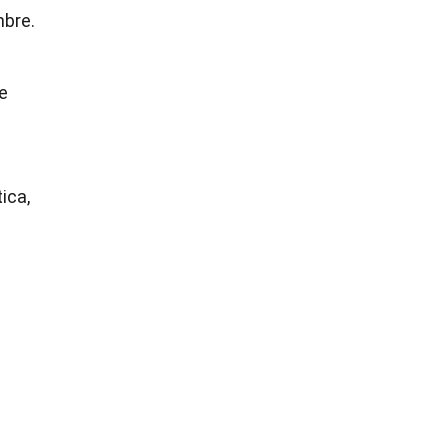
mbre.
e
ica,