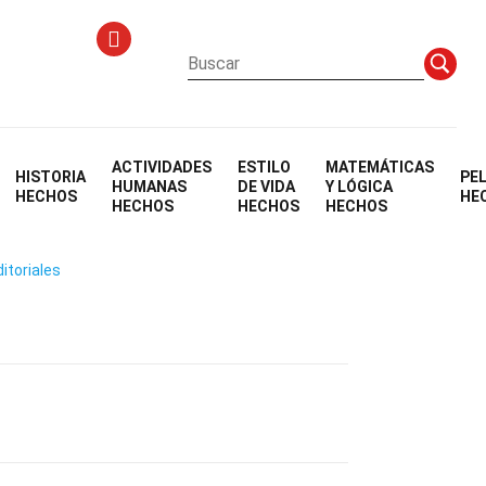
ACTIVIDADES
ESTILO
MATEMÁTICAS
HISTORIA
PE
HUMANAS
DE VIDA
Y LÓGICA
HECHOS
HE
HECHOS
HECHOS
HECHOS
itoriales