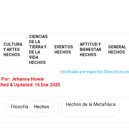
CIENCIAS
Home
Filosofía y Pensamiento
Hechos
Filosofía
Hechos
DE LA
CULTURA
APTITUD Y
TIERRA Y
EVENTOS
GENERAL
33 Hechos Sobre Posibilidad
Y ARTES
BIENESTAR
DE LA
HECHOS
HECHOS
HECHOS
HECHOS
VIDA
HECHOS
Verificado por expertos
Directrices ed
 Por:
Jehanna Howie
fied & Updated:
16 Ene 2025
Hechos de la Metafísica
Filosofía
Hechos