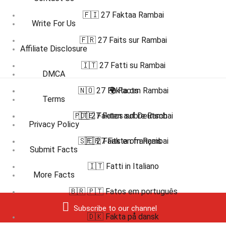
🇫🇮 27 Faktaa Rambai
Write For Us
🇫🇷 27 Faits sur Rambai
Affiliate Disclosure
🇮🇹 27 Fatti su Rambai
DMCA
🇳🇴 27 Fakta om Rambai
🌍 Facts
Terms
🇵🇹 27 Fatos sobre Rambai
🇩🇪 Fakten auf Deutsch
Privacy Policy
🇸🇪 27 Fakta om Rambai
🇫🇷 Faits en français
Submit Facts
🇮🇹 Fatti in Italiano
More Facts
🇧🇷 🇵🇹 Fatos em português
Subscribe to our channel
🇩🇰 Fakta på dansk