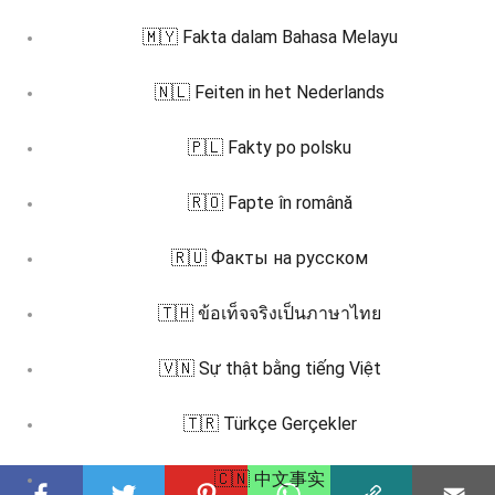
🇲🇾 Fakta dalam Bahasa Melayu
🇳🇱 Feiten in het Nederlands
🇵🇱 Fakty po polsku
🇷🇴 Fapte în română
🇷🇺 Факты на русском
🇹🇭 ข้อเท็จจริงเป็นภาษาไทย
🇻🇳 Sự thật bằng tiếng Việt
🇹🇷 Türkçe Gerçekler
🇨🇳 中文事实