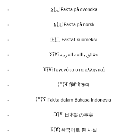
🇸🇪 Fakta på svenska
🇳🇴 Fakta på norsk
🇫🇮 Faktat suomeksi
🇸🇦 حقائق باللغة العربية
🇬🇷 Γεγονότα στα ελληνικά
🇮🇳 हिंदी में तथ्य
🇮🇩 Fakta dalam Bahasa Indonesia
🇯🇵 日本語の事実
🇰🇷 한국어로 된 사실