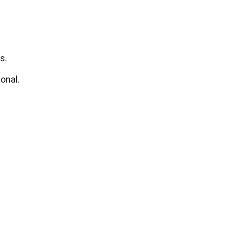
s.
onal.