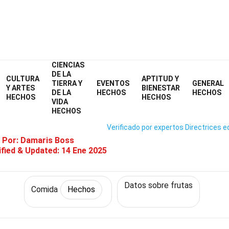
CIENCIAS
Home
Estilo de vida
Hechos
Comida
Hechos
DE LA
CULTURA
APTITUD Y
TIERRA Y
EVENTOS
GENERAL
 Hechos Sobre Palmera De Pal
Y ARTES
BIENESTAR
DE LA
HECHOS
HECHOS
HECHOS
HECHOS
VIDA
HECHOS
Verificado por expertos
Directrices ed
 Por:
Damaris Boss
fied & Updated:
14 Ene 2025
Datos sobre frutas
Comida
Hechos