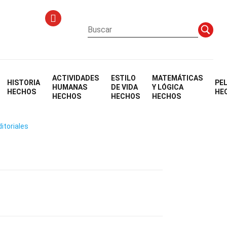
ACTIVIDADES
ESTILO
MATEMÁTICAS
HISTORIA
PE
myra
HUMANAS
DE VIDA
Y LÓGICA
HECHOS
HE
HECHOS
HECHOS
HECHOS
itoriales